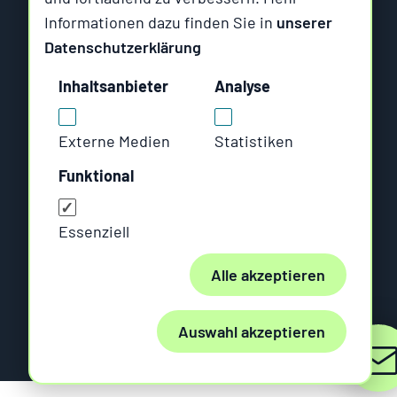
Informationen dazu finden Sie in
unserer
Am Wallgraben 99
Datenschutzerklärung
70565 Stuttgart
Inhaltsanbieter
Analyse
Rungestraße 19
10179 Berlin
Externe Medien
Statistiken
Funktional
Impressum
Datenschutz
Essenziell
AGB
Alle akzeptieren
Cookie Manager
Auswahl akzeptieren
© Six Offene Systeme GmbH 1991-2026