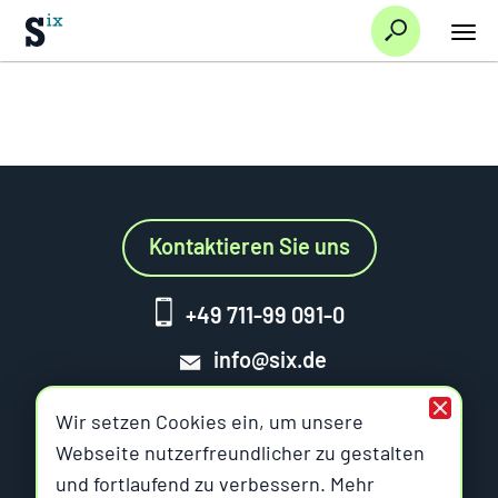
Suche
Seiten nicht in
Ressourcen und
Demo Plugins für MS Office und
Navigation
Infopakete
InDesign
Kontaktieren Sie uns
+49 711-99 091-0
info@six.de
Wir setzen Cookies ein, um unsere
Webseite nutzerfreundlicher zu gestalten
und fortlaufend zu verbessern. Mehr