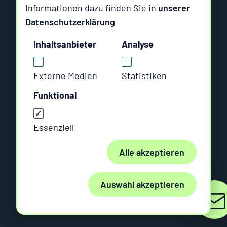
Six Offene Systeme
Informationen dazu finden Sie in
unserer
Datenschutzerklärung
Am Wallgraben 99
Inhaltsanbieter
Analyse
70565 Stuttgart
Rungestraße 19
Externe Medien
Statistiken
10179 Berlin
Funktional
Impressum
Essenziell
Datenschutz
Alle akzeptieren
AGB
Cookie Manager
Auswahl akzeptieren
© Six Offene Systeme GmbH 1991-2026
Kont