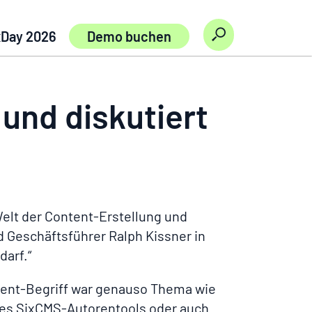
Suche
xDay 2026
Demo buchen
 und diskutiert
 Welt der Content-Erstellung und
 Geschäftsführer Ralph Kissner in
darf.“
ntent-Begriff war genauso Thema wie
 des SixCMS-Autorentools oder auch