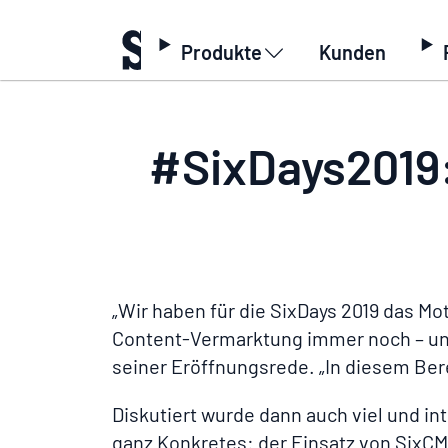
Produkte
Kunden
Hauptnavi/Startseite
Über uns
Aktuelles
#SixDays2019: Mai
#SixDays2019: 
„Wir haben für die SixDays 2019 das Mot
Content-Vermarktung immer noch – und 
seiner Eröffnungsrede. „In diesem Ber
Diskutiert wurde dann auch viel und i
ganz Konkretes: der Einsatz von SixCM