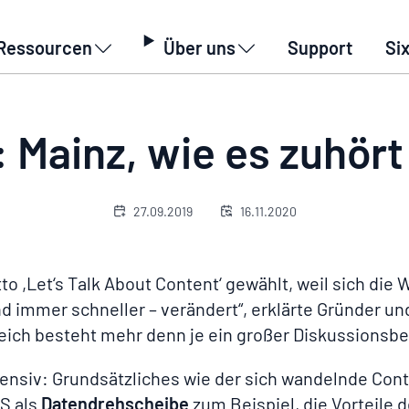
Ressourcen
Über uns
Support
Si
nz, wie es zuhört und diskutiert
Mainz, wie es zuhört
27.09.2019
16.11.2020
to ,Let‘s Talk About Content‘ gewählt, weil sich die
immer schneller – verändert“, erklärte Gründer und
eich besteht mehr denn je ein großer Diskussionsbe
ntensiv: Grundsätzliches wie der sich wandelnde Co
S als
Datendrehscheibe
zum Beispiel, die Vorteile