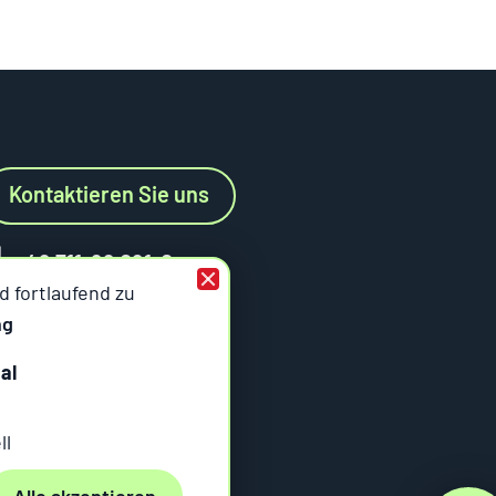
Kontaktieren Sie uns
+49 711-99 091-0
 fortlaufend zu
info@six.de
ng
al
ll