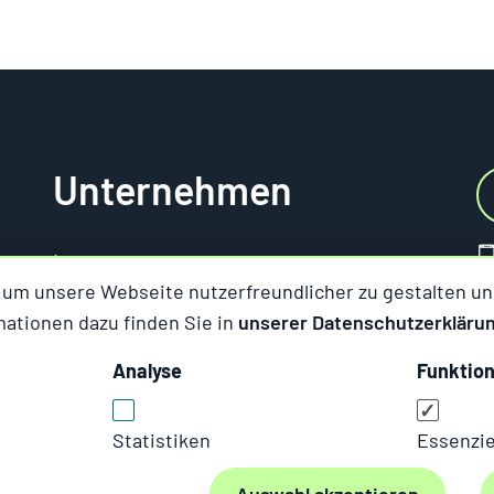
Unternehmen
Impressum
 um unsere Webseite nutzerfreundlicher zu gestalten und
Datenschutz
mationen dazu finden Sie in
unserer Datenschutzerkläru
AGB
Cookie Manager
Analyse
Funktion
Statistiken
Essenzie